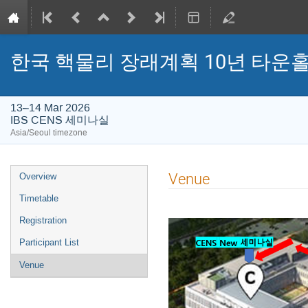
한국 핵물리 장래계획 10년 타운
13–14 Mar 2026
IBS CENS 세미나실
Asia/Seoul timezone
Event
Venue
Overview
menu
Timetable
Registration
Participant List
Venue