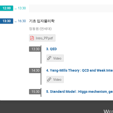
12:00
→
13:30
기초 입자물리학
13:30
→
16:30
정동원 (연세대)
Intro_PP.pdf
3. QED
13:30
Video
4. Yang-Mills Theory : QCD and Weak Inte
14:30
Video
5. Standard Model : Higgs mechanism, ga
15:30
Wed