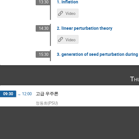
1. Inflation
13:30
Video
2. linear perturbation theory
14:30
Video
3. generation of seed perturbation during 
15:30
Th
고급 우주론
09:30
→
12:00
정동희(PSU)
4. growth of linear perturbation
09:30
Video