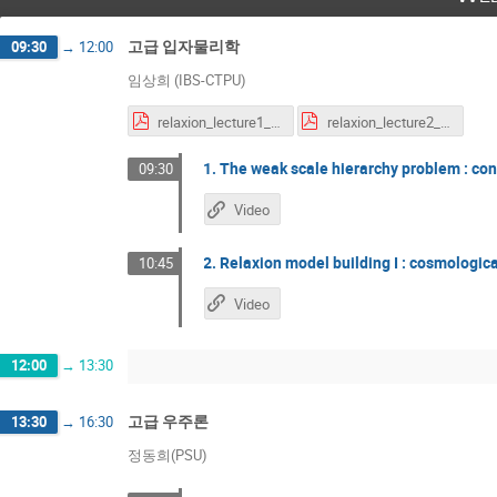
고급 입자물리학
09:30
→
12:00
임상희 (IBS-CTPU)
relaxion_lecture1_SHI.pdf
relaxion_lecture2_SHI.pdf
1. The weak scale hierarchy problem : con
09:30
Video
2. Relaxion model building I : cosmologic
10:45
Video
12:00
→
13:30
고급 우주론
13:30
→
16:30
정동희(PSU)