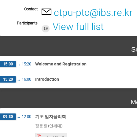
Contact
ctpu-ptc@ibs.re.kr
Participants
View full list
19
S
Welcome and Registration
15:00
→
15:20
Introduction
15:20
→
16:00
Mo
기초 입자물리학
09:30
→
12:00
정동원 (연세대)