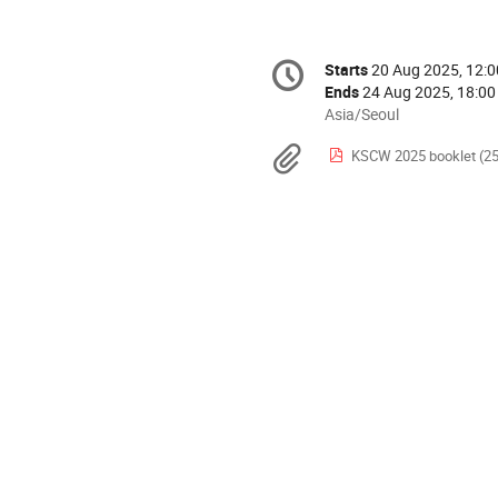
Conference
Starts
20 Aug 2025, 12:0
Date/Time
information
Ends
24 Aug 2025, 18:00
All
Asia/Seoul
times
Materials
KSCW 2025 booklet (25
are
in
Asia/Seoul